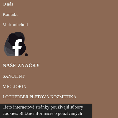
O nás
Kontakt
Veľkoobchod
NAŠE ZNAČKY
SANOTINT
MIGLIORIN
LOCHERBER PLEŤOVÁ KOZMETIKA
LOCHERBER TELOVÁ KOZMETIKA
Tieto internetové stránky používajú súbory
cookies. Bližšie informácie o používaných
LOCHERBER MILANO