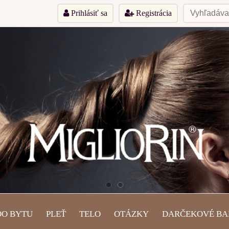
Prihlásiť sa
Registrácia
DO BYTU
PLEŤ
TELO
OTÁZKY
DARČEKOVÉ BA