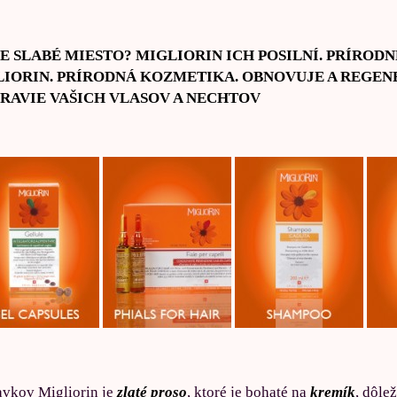
ŠE SLABÉ MIESTO? MIGLIORIN ICH POSILNÍ. PRÍROD
IORIN. PRÍRODNÁ KOZMETIKA. OBNOVUJE A REGENE
RAVIE VAŠICH VLASOV A NECHTOV
avkov Migliorin je
zlaté proso
, ktoré je bohaté na
kremík
, dôle