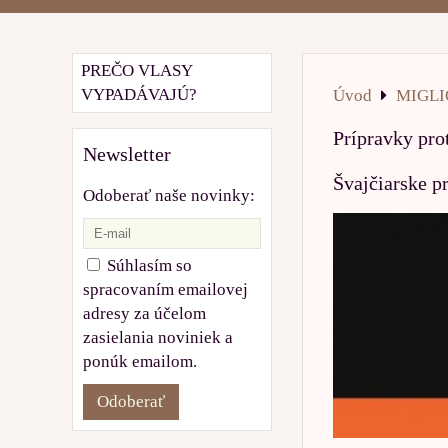
PREČO VLASY
VYPADÁVAJÚ?
Úvod
MIGLI
Prípravky pro
Newsletter
Švajčiarske p
Odoberať naše novinky:
Súhlasím so
spracovaním emailovej
adresy za účelom
zasielania noviniek a
ponúk emailom.
Odoberať