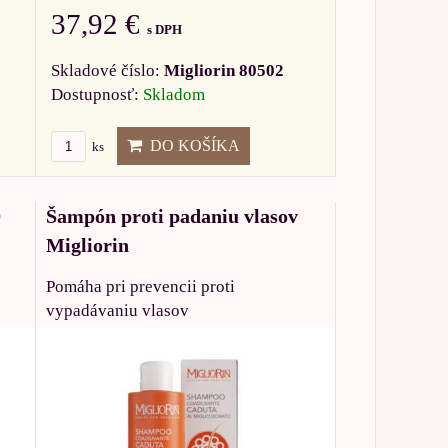
37,92 €
s DPH
Skladové číslo:
Migliorin 80502
Dostupnosť:
Skladom
DO KOŠÍKA
ks
0
Šampón proti padaniu vlasov
Migliorin
Pomáha pri prevencii proti
vypadávaniu vlasov