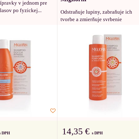
ípravky v jednom pre
lasov po fyzickej...
Odstraňuje lupiny, zabraňuje ich
tvorbe a zmierňuje svrbenie
14,35 €
s DPH
s DPH