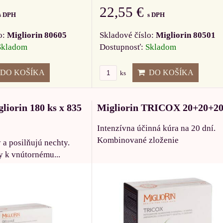
22,55 €
s DPH
s DPH
o:
Migliorin 80605
Skladové číslo:
Migliorin 80501
Skladom
Dostupnosť:
Skladom
DO KOŠÍKA
DO KOŠÍKA
ks
liorin 180 ks x 835
Migliorin TRICOX 20+20+2
Intenzívna účinná kúra na 20 dní.
Kombinované zloženie
 a posilňujú nechty.
y k vnútornému...