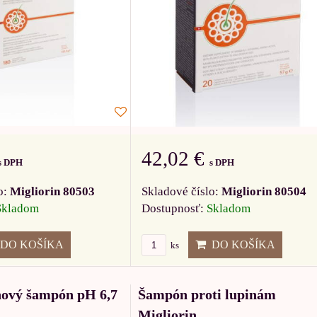
42,02 €
s DPH
s DPH
o:
Migliorin 80503
Skladové číslo:
Migliorin 80504
Skladom
Dostupnosť:
Skladom
DO KOŠÍKA
DO KOŠÍKA
ks
hový šampón pH 6,7
Šampón proti lupinám
Migliorin