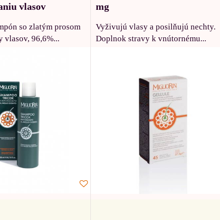
aniu vlasov
mg
ampón so zlatým prosom
Vyživujú vlasy a posilňujú nechty.
y vlasov, 96,6%...
Doplnok stravy k vnútornému...