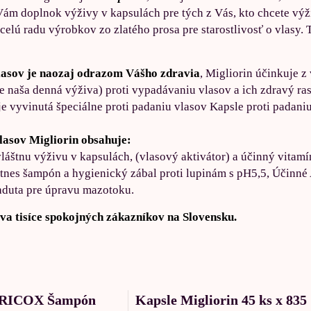
ám doplnok výživy v kapsulách pre tých z Vás, kto chcete výži
ú radu výrobkov zo zlatého prosa pre starostlivosť o vlasy. Ta
lasov je naozaj odrazom Vášho zdravia
, Migliorin účinkuje z
e naša denná výživa) proti vypadávaniu vlasov a ich zdravý ras
je vyvinutá špeciálne proti padaniu vlasov Kapsle proti padan
lasov Migliorin obsahuje:
vláštnu výživu v kapsulách, (vlasový aktivátor) a účinný vitam
fitnes šampón a hygienický zábal proti lupinám s pH5,5, Účinné
caduta pre úpravu mazotoku.
va tisíce spokojných zákazníkov na Slovensku.
 TRICOX Šampón
Kapsle Migliorin 45 ks x 835