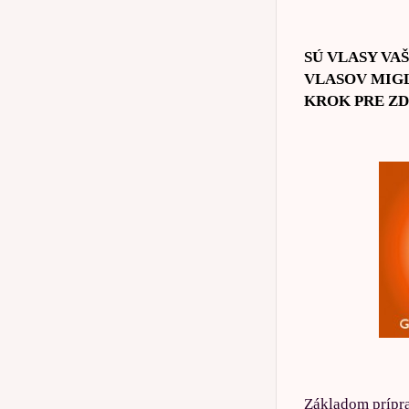
SÚ VLASY VA
VLASOV MIGL
KROK PRE ZD
Základom prípr