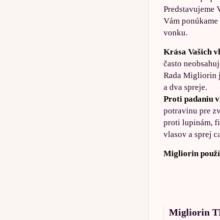
Predstavujeme V
Vám ponúkame cel
vonku.
Krása Vašich v
často neobsahuj
Rada Migliorin 
a dva spreje.
Proti padaniu v
potravinu pre z
proti lupinám, 
vlasov a sprej 
Migliorin použí
Migliorin