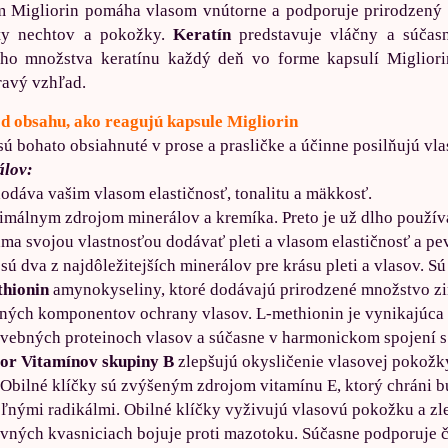
m Migliorin pomáha vlasom vnútorne a podporuje prirodzený p
ity nechtov a pokožky.
Keratín
predstavuje vláčny a súčasn
ého množstva keratínu každý deň vo forme kapsulí Migliori
ravý vzhľad.
od obsahu, ako reagujú kapsule Migliorin
sú bohato obsiahnuté v prose a prasličke a účinne posilňujú vl
álov:
dodáva vašim vlasom elastičnosť, tonalitu a mäkkosť.
timálnym zdrojom minerálov a kremíka. Preto je už dlho použí
áma svojou vlastnosťou dodávať pleti a vlasom elastičnosť a pe
sú dva z najdôležitejších minerálov pre krásu pleti a vlasov. Sú 
thionin
amynokyseliny, ktoré dodávajú prirodzené množstvo zin
vných komponentov ochrany vlasov. L-methionin je vynikajúca am
avebných proteinoch vlasov a súčasne v harmonickom spojení s 
or Vitamínov skupiny B
zlepšujú okysličenie vlasovej pokožk
 Obilné klíčky sú zvýšeným zdrojom vitamínu E, ktorý chráni 
nými radikálmi. Obilné klíčky vyživujú vlasovú pokožku a zl
ivných kvasniciach bojuje proti mazotoku. Súčasne podporuje č