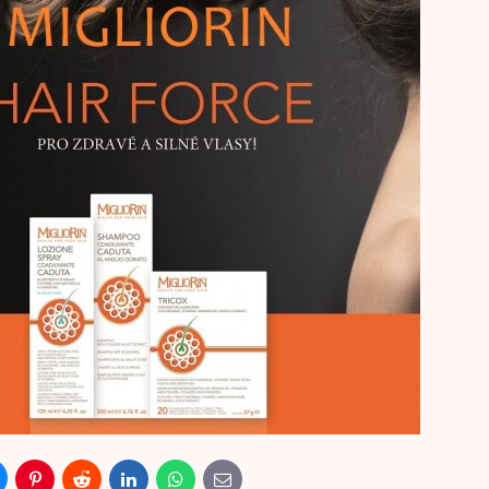
luesky
Pinterest
Reddit
LinkedIn
WhatsApp
E-