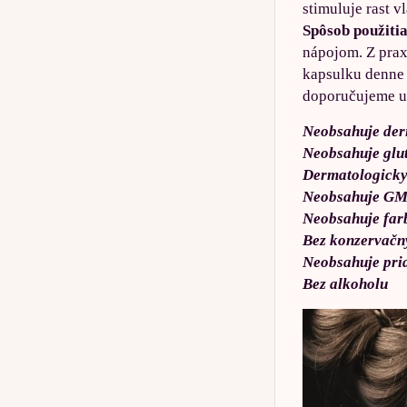
stimuluje rast v
Spôsob použiti
nápojom. Z prax
kapsulku denne 
doporučujeme už
Neobsahuje der
Neobsahuje glu
Dermatologicky
Neobsahuje G
Neobsahuje far
Bez konzervačn
Neobsahuje pri
Bez alkoholu