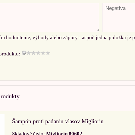
ím hodnotenie, výhody alebo zápory - aspoň jedna položka je 
produktu:
produkty
Šampón proti padaniu vlasov Migliorin
Skladové číslo:
Migliorin 80602