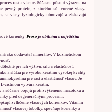
roces rastu vlasov. Súčasne pôsobí výrazne na
e pevný proteín, z ktorého sú tvorené vlasy.
n, sa vlasy fyziologicky obnovujú a získavajú
asové korienky.
Proso
je obilnina s najväčším
vaná ako dodávateľ minerálov. V kozmetickom
vnosť.
dôležité pre ich výživu, silu a elastičnosť.
ku a slúžia pre výrobu keratinu vysokej kvality
inokyselina pre rast a elastičnosť vlasov. Je
L-cistinom vytvára keratín.
y a súčasne bojujú proti zvýšenému mazotoku a
bunky pred degeneračnými procesmi,
epšujú zvlhčenie vlasových korienkov. Vitamín
innosť vlasovej tobolky, spevňuje korienky a