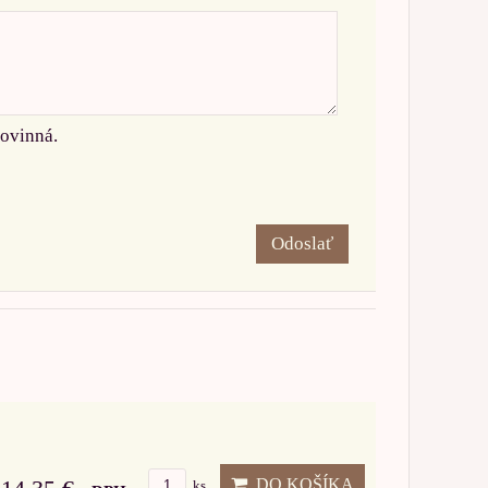
povinná.
Odoslať
DO KOŠÍKA
ks