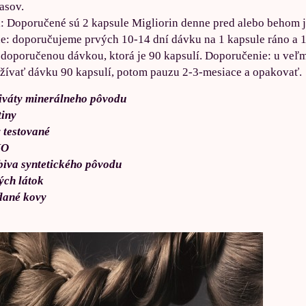
lasov.
a
: Doporučené sú 2 kapsule Migliorin denne pred alebo behom
e: doporučujeme prvých 10-14 dní dávku na 1 kapsule ráno a 1
doporučenou dávkou, ktorá je 90 kapsulí. Doporučenie: u veľm
ívať dávku 90 kapsulí, potom pauzu 2-3-mesiace a opakovať.
iváty minerálneho pôvodu
tiny
 testované
MO
biva syntetického pôvodu
ých látok
dané kovy