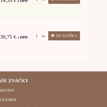
14,35 €
s DPH
DO KOŠÍKA
30,75 €
ks
s DPH
AŠE ZNAČKY
NOTINT
GLIORIN