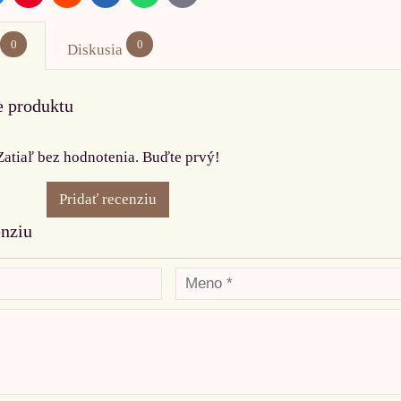
mail
0
0
Diskusia
e produktu
Zatiaľ bez hodnotenia. Buďte prvý!
Pridať recenziu
enziu