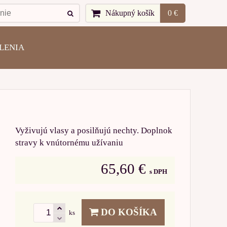
Nákupný košík
0 €
LENIA
Vyživujú vlasy a posilňujú nechty. Doplnok
stravy k vnútornému užívaniu
65,60 €
s DPH
DO KOŠÍKA
ks