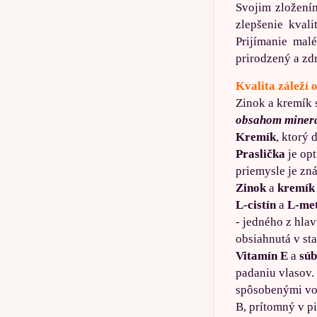
Svojim zložení
zlepšenie kval
Prijímanie mal
prirodzený a zd
Kvalita záleží 
Zinok a kremík 
obsahom miner
Kremík
, ktorý 
Praslička
je op
priemysle je zn
Zinok
a
kremík
L-cistín
a
L-me
- jedného z hla
obsiahnutá v st
Vitamín E
a
súb
padaniu vlasov.
spôsobenými voľ
B, prítomný v p