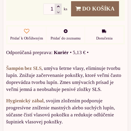
DO KOŠÍKA
ks
Pridať k Obľúbeným
Pridať do zoznamu
Doručenia
Kuriér
•
5,13 €
•
Šampón bez SLS
, umýva šetrne vlasy, eliminuje tvorbu
lupín. Znižuje začervenanie pokožky, ktoré veľmi často
doprevádza tvorbu lupín. Zmes umývacích prísad je
veľmi jemná a neobsahuje penivé zložky SLS.
Hygienický zábal
, svojim zložením podporuje
progresívne zníženie mastných alebo suchých lupín,
súčasne čistí vlasovú pokožku a redukuje odlúčenie
šupiniek vlasovej pokožky.