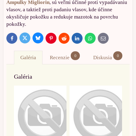
Ampulky Migliorin
, sú veľmi účinné proti vypadávaniu
vlasov, a taktiež proti padaniu vlasov, kde účinne
okysličuje pokožku a redukuje mazotok na povrchu
pokožky.
Bluesky
Twitter
Facebook
Pinterest
Reddit
LinkedIn
WhatsApp
E-
mail
0
0
Galéria
Recenzie
Diskusia
Galéria