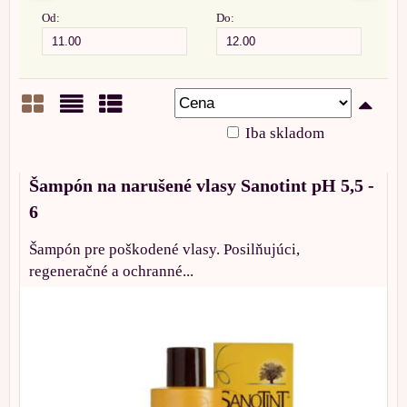
Od:
Do:
Iba skladom
Mriežka
Zoznam
Tabuľka
Šampón na narušené vlasy Sanotint pH 5,5 -
6
Šampón pre poškodené vlasy. Posilňujúci,
regeneračné a ochranné...