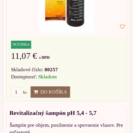
NOVINKA
11,07 €
s DPH
Skladové číslo:
80257
Dostupnosť:
Skladom
DO KOŠÍKA
ks
Revitalizačný šampón pH 5,4 - 5,7
Šampón pre objem, posilnenie a spevnenie vlasov. Pre
spľasnuté,...