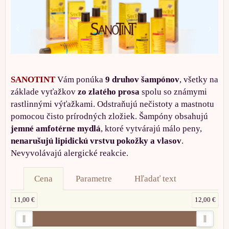
SANOTINT
Vám ponúka
9 druhov šampónov
, všetky na
základe vyťažkov
zo zlatého prosa
spolu so známymi
rastlinnými výťažkami. Odstraňujú nečistoty a mastnotu
pomocou čisto prírodných zložiek. Šampóny obsahujú
jemné amfotérne mydlá
, ktoré vytvárajú málo peny,
nenarušujú lipidickú vrstvu pokožky a vlasov
.
Nevyvolávajú alergické reakcie.
Cena
Parametre
Hľadať text
11,00 €
12,00 €