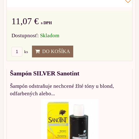
11,07 €
s DPH
Dostupnosť:
Skladom
DO KOŠÍKA
ks
Šampón SILVER Sanotint
Šampón odstraňuje nechcené žlté tóny u blond,
odfarbených alebo...