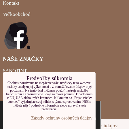
Kontakt
Veľkoobchod
NAŠE ZNAČKY
SANOTINT
Predvoľby súkromia
MIGLIORIN
Cookies používame na zlepšenie vašej návštevy tejto webovej
stránky, analýzu jej výkonnosti a zhromažďovanie údajov o jej
používaní. Na tento účel môžeme použiť nástroje a služby
LOCHERBER PLEŤOVÁ KOZMETIKA
tretích strán a zhromaždené údaje sa môžu preniesť k partnerom
v EÚ, USA alebo iných krajinách. Kliknutím na „Prijať všetky
cookies“ vyjadrujete svoj súhlas s týmto spracovaním. Nižšie
Tieto internetové stránky používajú súbory
LOCHERBER TELOVÁ KOZMETIKA
môžete nájsť podrobné informácie alebo upraviť svoje
preferencie.
cookies. Bližšie informácie o používaných
LOCHERBER MILANO
súboroch cookies a ako je možné zabrániť ich
Zásady ochrany osobných údajov
používanie nájdete na stránke s informáciami
Predvoľby súkromia
Zásady ochrany osobných údajov