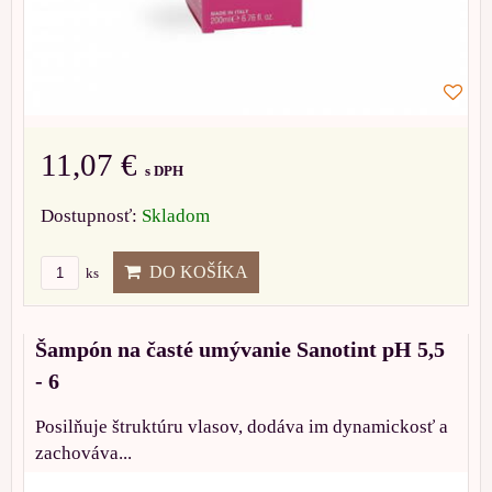
11,07 €
s DPH
Dostupnosť:
Skladom
DO KOŠÍKA
ks
Šampón na časté umývanie Sanotint pH 5,5
- 6
Posilňuje štruktúru vlasov, dodáva im dynamickosť a
zachováva...