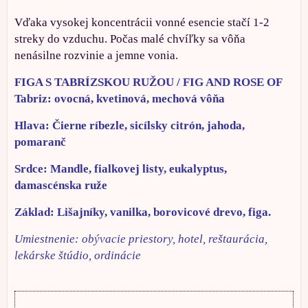
Vďaka vysokej koncentrácii vonné esencie stačí 1-2
streky do vzduchu. Počas malé chvíľky sa vôňa
nenásilne rozvinie a jemne vonia.
FIGA S TABRÍZSKOU RUŽOU / FIG AND ROSE OF
Tabriz: ovocná, kvetinová, mechová vôňa
Hlava: Čierne ríbezle, sicílsky citrón, jahoda,
pomaranč
Srdce: Mandle, fialkovej listy, eukalyptus,
damascénska ruže
Základ: Lišajníky, vanilka, borovicové drevo, figa.
Umiestnenie: obývacie priestory, hotel, reštaurácia,
lekárske štúdio, ordinácie