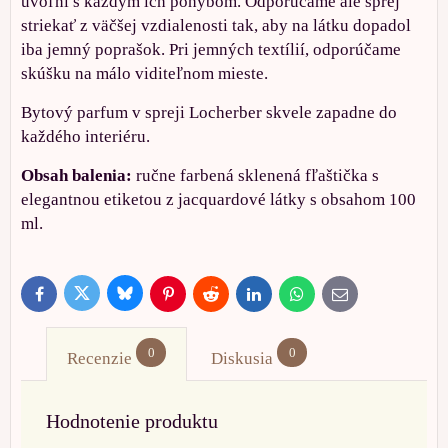
uvoľní s každým ich pohybom. Odporúčame ale sprej
striekať z väčšej vzdialenosti tak, aby na látku dopadol
iba jemný poprašok. Pri jemných textílií, odporúčame
skúšku na málo viditeľnom mieste.
Bytový parfum v spreji Locherber skvele zapadne do
každého interiéru.
Obsah balenia:
ručne farbená sklenená fľaštička s
elegantnou etiketou z jacquardové látky s obsahom 100
ml.
Bluesky
Twitter
Facebook
Pinterest
Reddit
LinkedIn
WhatsApp
E-
mail
0
0
Recenzie
Diskusia
Hodnotenie produktu