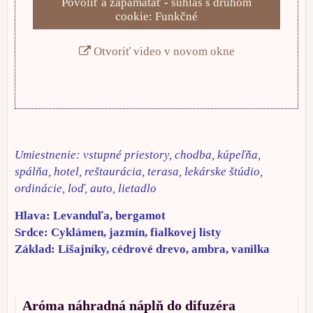
Povoliť a zapamätať - súhlas s druhom
cookie: Funkčné
Otvoriť video v novom okne
Umiestnenie: vstupné priestory, chodba, kúpeľňa,
spálňa, hotel, reštaurácia, terasa, lekárske štúdio,
ordinácie, loď, auto, lietadlo
Hlava: Levanduľa, bergamot
Srdce: Cyklámen, jazmín, fialkovej listy
Základ: Lišajníky, cédrové drevo, ambra, vanilka
Aróma náhradná náplň do difuzéra