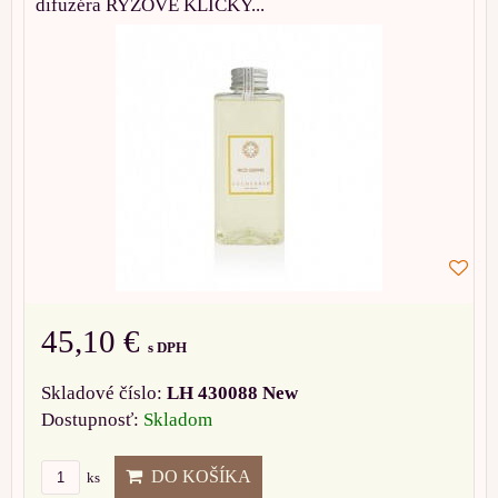
difuzéra RYŽOVÉ KLÍČKY...
45,10 €
s DPH
Skladové číslo:
LH 430088 New
Dostupnosť:
Skladom
DO KOŠÍKA
ks