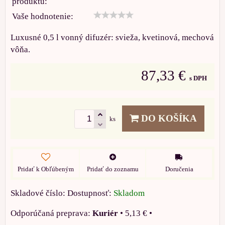
produktu:
Vaše hodnotenie:
Luxusné 0,5 l vonný difuzér: svieža, kvetinová, mechová
vôňa.
87,33 €
s DPH
DO KOŠÍKA
ks
Pridať k Obľúbeným
Pridať do zoznamu
Doručenia
Skladové číslo:
Dostupnosť:
Skladom
Kuriér
•
5,13 €
•