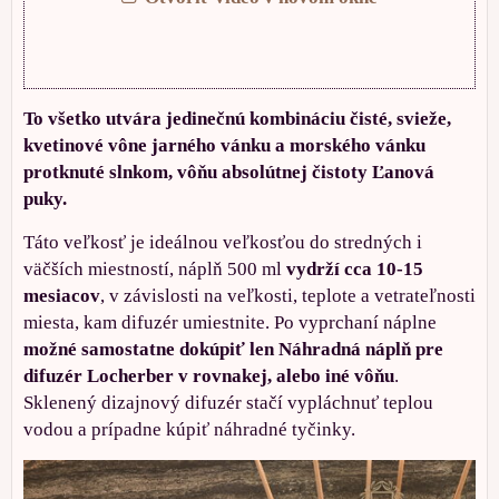
To všetko utvára jedinečnú kombináciu čisté, svieže,
kvetinové vône jarného vánku a morského vánku
protknuté slnkom, vôňu absolútnej čistoty Ľanová
puky.
Táto veľkosť je ideálnou veľkosťou do stredných i
väčších miestností, náplň 500 ml
vydrží cca 10-15
mesiacov
, v závislosti na veľkosti, teplote a vetrateľnosti
miesta, kam difuzér umiestnite. Po vyprchaní náplne
možné samostatne dokúpiť len Náhradná náplň pre
difuzér Locherber v rovnakej, alebo iné vôňu
.
Sklenený dizajnový difuzér stačí vypláchnuť teplou
vodou a prípadne kúpiť náhradné tyčinky.