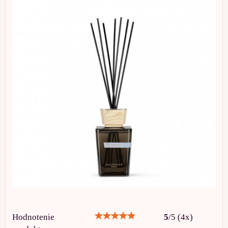
Hodnotenie
5
/
5
(
4
x)