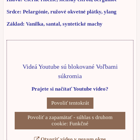
Srdce: Pelargónie, ružové okvetné plátky, ylang
Základ: Vanilka, santal, syntetické machy
Videá Youtube sú blokované Voľbami
súkromia
Prajete si načítať Youtube video?
Povoliť tentokrát
Povoliť a zapamätať - súhlas s druhom
cookie: Funkčné
Otvoriť video v novom okne