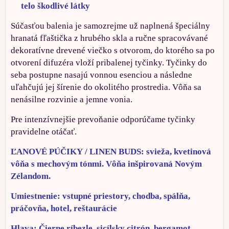
telo škodlivé látky
Súčasťou balenia je samozrejme už naplnená špeciálny
hranatá fľaštička z hrubého skla a ručne spracovávané
dekoratívne drevené viečko s otvorom, do ktorého sa po
otvorení difuzéra vloží pribalenej tyčinky. Tyčinky do
seba postupne nasajú vonnou esenciou a následne
uľahčujú jej šírenie do okolitého prostredia. Vôňa sa
nenásilne rozvinie a jemne vonia.
Pre intenzívnejšie prevoňanie odporúčame tyčinky
pravidelne otáčať.
ĽANOVÉ PÚČIKY / LINEN BUDS: svieža, kvetinová
vôňa s mechovým tónmi. Vôňa inšpirovaná Novým
Zélandom.
Umiestnenie: vstupné priestory, chodba, spálňa,
práčovňa, hotel, reštaurácie
Hlava: Čierne ríbezle, sicílsky citrón, bergamot