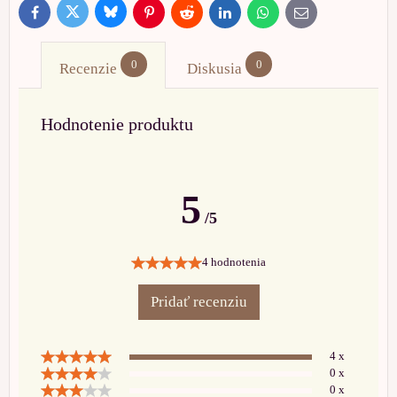
Bluesky
Twitter
Facebook
Pinterest
Reddit
LinkedIn
WhatsApp
E-
mail
0
0
Recenzie
Diskusia
Hodnotenie produktu
5
/5
4 hodnotenia
Pridať recenziu
4 x
0 x
0 x