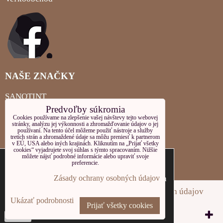
NAŠE ZNAČKY
SANOTINT
Predvoľby súkromia
MIGLIORIN
Cookies používame na zlepšenie vašej návštevy tejto webovej
stránky, analýzu jej výkonnosti a zhromažďovanie údajov o jej
používaní. Na tento účel môžeme použiť nástroje a služby
LOCHERBER PLEŤOVÁ KOZMETIKA
tretích strán a zhromaždené údaje sa môžu preniesť k partnerom
v EÚ, USA alebo iných krajinách. Kliknutím na „Prijať všetky
cookies“ vyjadrujete svoj súhlas s týmto spracovaním. Nižšie
Tieto internetové stránky používajú súbory
LOCHERBER TELOVÁ KOZMETIKA
môžete nájsť podrobné informácie alebo upraviť svoje
preferencie.
cookies. Bližšie informácie o používaných
LOCHERBER MILANO
súboroch cookies a ako je možné zabrániť ich
Zásady ochrany osobných údajov
používanie nájdete na stránke s informáciami
Predvoľby súkromia
Zásady ochrany osobných údajov
Ukázať podrobnosti
o
ochrane oosobných údajov.
Prijať všetky cookies
Vytvorené pomocou:
BiznisWeb.sk
Potvrdiť