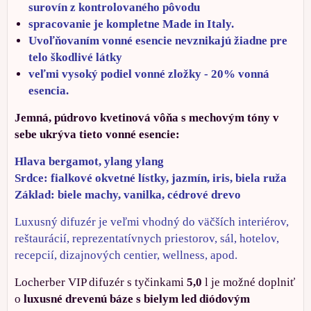
surovín z kontrolovaného pôvodu
spracovanie je kompletne Made in Italy.
Uvoľňovaním vonné esencie nevznikajú žiadne pre
telo škodlivé látky
veľmi vysoký podiel vonné zložky - 20% vonná
esencia.
Jemná, púdrovo kvetinová vôňa s mechovým tóny v
sebe ukrýva tieto vonné esencie:
Hlava bergamot, ylang ylang
Srdce: fialkové okvetné lístky, jazmín, iris, biela ruža
Základ: biele machy, vanilka, cédrové drevo
Luxusný difuzér je veľmi vhodný do väčších interiérov,
reštaurácií, reprezentatívnych priestorov, sál, hotelov,
recepcií, dizajnových centier, wellness, apod.
Locherber VIP difuzér s tyčinkami
5,0
l je možné doplniť
o
luxusné drevenú báze s bielym led diódovým