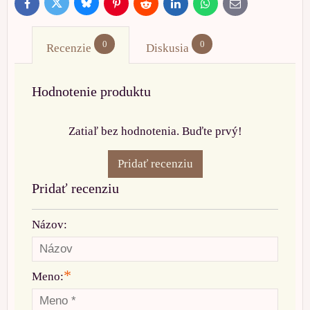
Bluesky
Twitter
Facebook
Pinterest
Reddit
LinkedIn
WhatsApp
E-
mail
0
0
Recenzie
Diskusia
Hodnotenie produktu
Zatiaľ bez hodnotenia. Buďte prvý!
Pridať recenziu
Pridať recenziu
Názov:
*
Meno: