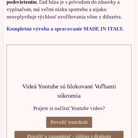
podsvietením
. Ľad báza je s prívodom do zásuvky a
vypínačom, má veľmi nízku spotrebu a nijako
neovplyvňuje rýchlosť uvoľňovania vône z difuzéra.
Kompletná výroba a spracovanie MADE IN ITALY.
Videá Youtube sú blokované Voľbami
súkromia
Prajete si načítať Youtube video?
Povoliť tentokrát
Povoliť a zapamätať - súhlas s druhom