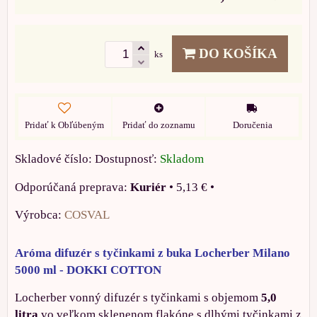
DO KOŠÍKA
ks
Pridať k Obľúbeným
Pridať do zoznamu
Doručenia
Skladové číslo:
Dostupnosť:
Skladom
Kuriér
•
5,13 €
•
Výrobca:
COSVAL
Aróma difuzér s tyčinkami z buka Locherber Milano
5000 ml - DOKKI COTTON
Locherber vonný difuzér s tyčinkami s objemom
5,0
litra
vo veľkom sklenenom flakóne s dlhými tyčinkami z