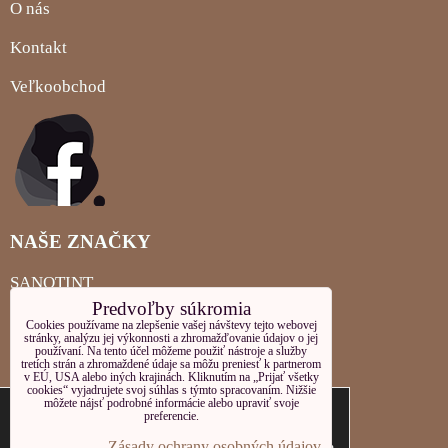
O nás
Kontakt
Veľkoobchod
NAŠE ZNAČKY
SANOTINT
Predvoľby súkromia
MIGLIORIN
Cookies používame na zlepšenie vašej návštevy tejto webovej
stránky, analýzu jej výkonnosti a zhromažďovanie údajov o jej
používaní. Na tento účel môžeme použiť nástroje a služby
LOCHERBER PLEŤOVÁ KOZMETIKA
tretích strán a zhromaždené údaje sa môžu preniesť k partnerom
v EÚ, USA alebo iných krajinách. Kliknutím na „Prijať všetky
cookies“ vyjadrujete svoj súhlas s týmto spracovaním. Nižšie
LOCHERBER TELOVÁ KOZMETIKA
Tieto internetové stránky používajú súbory
môžete nájsť podrobné informácie alebo upraviť svoje
preferencie.
cookies. Bližšie informácie o používaných
LOCHERBER MILANO
súboroch cookies a ako je možné zabrániť ich
Zásady ochrany osobných údajov