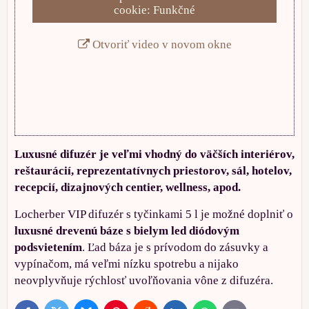
cookie: Funkčné
Otvoriť video v novom okne
Luxusné difuzér je veľmi vhodný do väčších interiérov,
reštaurácií, reprezentatívnych priestorov, sál, hotelov,
recepcií, dizajnových centier, wellness, apod.
Locherber VIP difuzér s tyčinkami 5 l je možné doplniť o
luxusné drevenú báze s bielym led diódovým
podsvietením
. Ľad báza je s prívodom do zásuvky a
vypínačom, má veľmi nízku spotrebu a nijako
neovplyvňuje rýchlosť uvoľňovania vône z difuzéra.