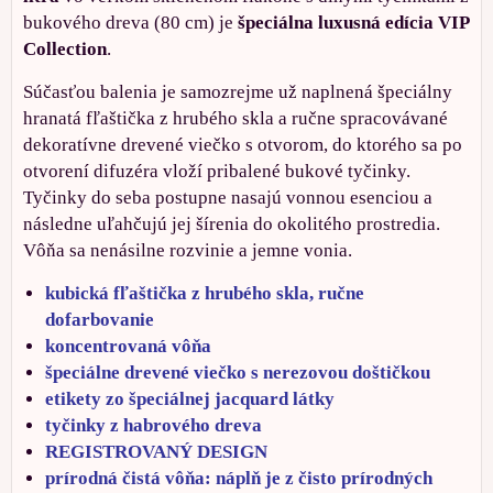
bukového dreva (80 cm) je
špeciálna luxusná edícia VIP
Collection
.
Súčasťou balenia je samozrejme už naplnená špeciálny
hranatá fľaštička z hrubého skla a ručne spracovávané
dekoratívne drevené viečko s otvorom, do ktorého sa po
otvorení difuzéra vloží pribalené bukové tyčinky.
Tyčinky do seba postupne nasajú vonnou esenciou a
následne uľahčujú jej šírenia do okolitého prostredia.
Vôňa sa nenásilne rozvinie a jemne vonia.
kubická fľaštička z hrubého skla, ručne
dofarbovanie
koncentrovaná vôňa
špeciálne drevené viečko s nerezovou doštičkou
etikety zo špeciálnej jacquard látky
tyčinky z habrového dreva
REGISTROVANÝ DESIGN
prírodná čistá vôňa: náplň je z čisto prírodných