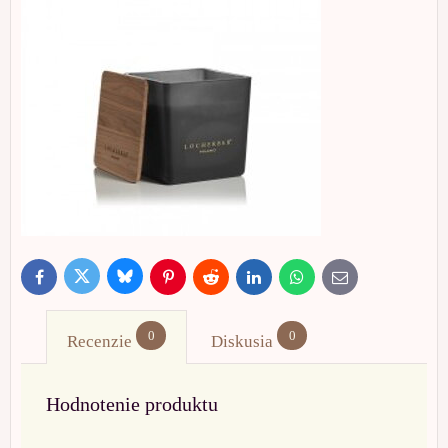
Bluesky
Twitter
Facebook
Pinterest
Reddit
LinkedIn
WhatsApp
E-
mail
0
0
Recenzie
Diskusia
Hodnotenie produktu