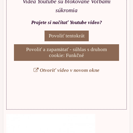
Videá Youtube sú blokované Voľbami
súkromia
Prajete si načítať Youtube video?
Povoliť tentokrát
Povoliť a zapamätať - súhlas s druhom
cookie: Funkčné
Otvoriť video v novom okne