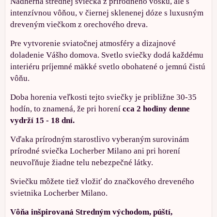
Nádherná strednej sviečka z prírodného vosku, ale s
intenzívnou vôňou, v čiernej sklenenej dóze s luxusným
dreveným viečkom z orechového dreva.
Pre vytvorenie sviatočnej atmosféry a dizajnové
doladenie Vášho domova. Svetlo sviečky dodá každému
interiéru príjemné mäkké svetlo obohatené o jemnú čistú
vôňu.
Doba horenia veľkosti tejto sviečky je približne 30-35
hodín, to znamená, že pri horení
cca 2 hodiny denne
vydrží 15 - 18 dní.
Vďaka prírodným starostlivo vyberaným surovinám
prírodné sviečka Locherber Milano ani pri horení
neuvoľňuje žiadne telu nebezpečné látky.
Sviečku môžete tiež vložiť do značkového dreveného
svietnika Locherber Milano.
Vôňa inšpirovaná Stredným východom, púští,