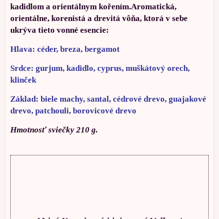
kadidlom a orientálnym kořením.Aromatická,
orientálne, korenistá a drevitá vôňa, ktorá v sebe
ukrýva tieto vonné esencie:
Hlava: céder, breza, bergamot
Srdce: gurjum, kadidlo, cyprus, muškátový orech,
klinček
Základ: biele machy, santal, cédrové drevo, guajakové
drevo, patchouli, borovicové drevo
Hmotnosť sviečky 210 g.