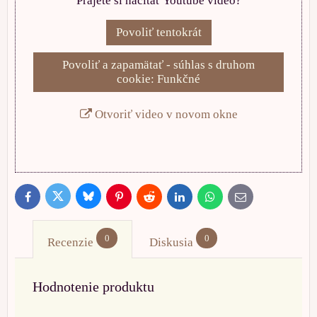
Prajete si načítať Youtube video?
Povoliť tentokrát
Povoliť a zapamätať - súhlas s druhom
cookie: Funkčné
Otvoriť video v novom okne
Bluesky
Twitter
Facebook
Pinterest
Reddit
LinkedIn
WhatsApp
E-
mail
0
0
Recenzie
Diskusia
Hodnotenie produktu