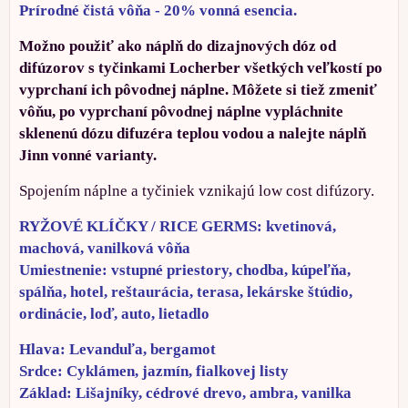
Prírodné čistá vôňa - 20% vonná esencia.
Možno použiť ako náplň do dizajnových dóz od
difúzorov s tyčinkami Locherber všetkých veľkostí po
vyprchaní ich pôvodnej náplne. Môžete si tiež zmeniť
vôňu, po vyprchaní pôvodnej náplne vypláchnite
sklenenú dózu difuzéra teplou vodou a nalejte náplň
Jinn vonné varianty.
Spojením náplne a tyčiniek vznikajú low cost difúzory.
RYŽOVÉ KLÍČKY / RICE GERMS: kvetinová,
machová, vanilková vôňa
Umiestnenie: vstupné priestory, chodba, kúpeľňa,
spálňa, hotel, reštaurácia, terasa, lekárske štúdio,
ordinácie, loď, auto, lietadlo
Hlava: Levanduľa, bergamot
Srdce: Cyklámen, jazmín, fialkovej listy
Základ: Lišajníky, cédrové drevo, ambra, vanilka