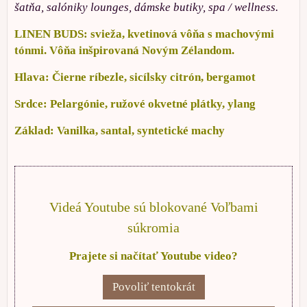
šatňa, salóniky lounges, dámske butiky, spa / wellness.
LINEN BUDS: svieža, kvetinová vôňa s machovými
tónmi. Vôňa inšpirovaná Novým Zélandom.
Hlava: Čierne ríbezle, sicílsky citrón, bergamot
Srdce: Pelargónie, ružové okvetné plátky, ylang
Základ: Vanilka, santal, syntetické machy
Videá Youtube sú blokované Voľbami
súkromia
Prajete si načítať Youtube video?
Povoliť tentokrát