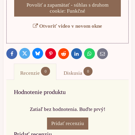
Povoliť a zapamätať - súhlas s druhom
cookie: Funkčné
Otvoriť video v novom okne
Bluesky
Twitter
Facebook
Pinterest
Reddit
LinkedIn
WhatsApp
E-
mail
0
0
Recenzie
Diskusia
Hodnotenie produktu
Zatiaľ bez hodnotenia. Buďte prvý!
Pridať recenziu
Pridať recenziu