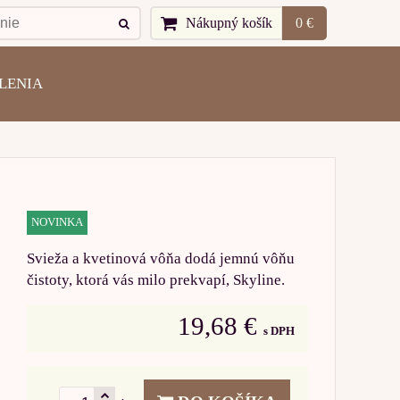
Nákupný košík
0 €
LENIA
NOVINKA
Svieža a kvetinová vôňa dodá jemnú vôňu
čistoty, ktorá vás milo prekvapí, Skyline.
19,68 €
s DPH