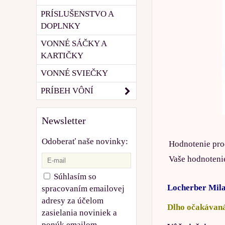
PRÍSLUŠENSTVO A
DOPLNKY
VONNÉ SÁČKY A
KARTIČKY
VONNÉ SVIEČKY
PRÍBEH VÔNÍ
Newsletter
Odoberať naše novinky:
Hodnotenie pro
Vaše hodnoteni
Súhlasím so
Locherber Mila
spracovaním emailovej
adresy za účelom
Dlho očakávaná
zasielania noviniek a
ponúk emailom.