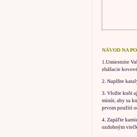
NÁVOD NA PO
1.Umiestnite Va
zhášacie kovové
2. Naplňte kata
3. Vložte knôt 
minút, aby sa k
prvom použití o
4. Zapáľte kami
ozdobným viečko