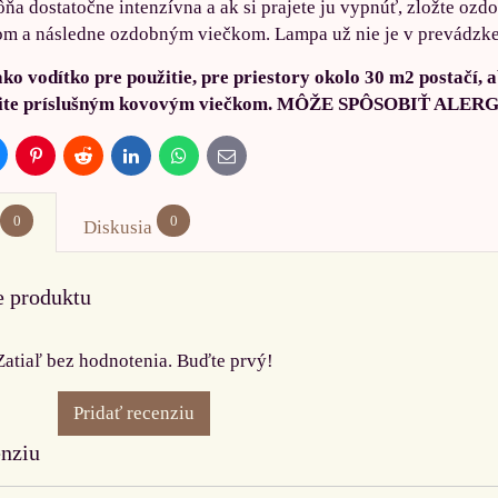
ôňa dostatočne intenzívna a ak si prajete ju vypnúť, zložte oz
m a následne ozdobným viečkom. Lampa už nie je v prevádzke a
vodítko pre použitie, pre priestory okolo 30 m2 postačí, a
snite príslušným kovovým viečkom. MÔŽE SPÔSOBIŤ ALE
luesky
Pinterest
Reddit
LinkedIn
WhatsApp
E-
mail
0
0
Diskusia
e produktu
Zatiaľ bez hodnotenia. Buďte prvý!
Pridať recenziu
enziu