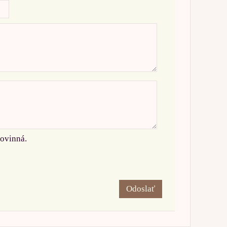
povinná.
Odoslať