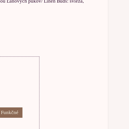
ôňou Ľanových pukov/ Linen Buds: svieža,
: Funkčné