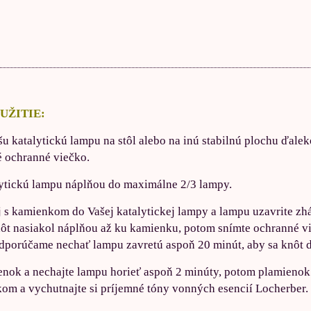
UŽITIE:
šu katalytickú lampu na stôl alebo na inú stabilnú plochu ďalek
 ochranné viečko.
lytickú lampu náplňou do maximálne 2/3 lampy.
aj s kamienkom do Vašej katalytickej lampy a lampu uzavrite 
nôt nasiakol náplňou až ku kamienku, potom snímte ochranné vie
dporúčame nechať lampu zavretú aspoň 20 minút, aby sa knôt d
enok a nechajte lampu horieť aspoň 2 minúty, potom plamienok
m a vychutnajte si príjemné tóny vonných esencií Locherber.