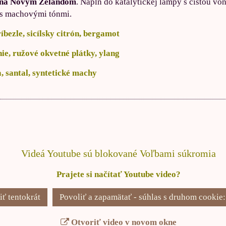
aná Novým Zélandom
. Náplň do katalytickej lampy s čistou v
 s machovými tónmi.
íbezle, sicílsky citrón, bergamot
ie, ružové okvetné plátky, ylang
, santal, syntetické machy
Videá Youtube sú blokované Voľbami súkromia
Prajete si načítať Youtube video?
iť tentokrát
Povoliť a zapamätať - súhlas s druhom cookie
Otvoriť video v novom okne