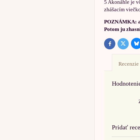
5 Akonáhle je v
zhášacím viečko
POZNÁMKA: ako 
Potom ju zha
B
Twitter
Facebook
Recenzie
Hodnoteni
Pridať rec