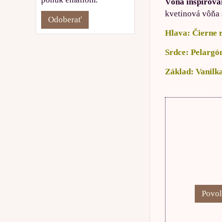
Vôňa inšpirov
kvetinová vôňa
Odoberať
Hlava: Čierne r
Srdce: Pelargón
Základ: Vanilka
Povol