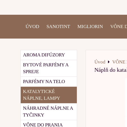
ÚVOD
SANOTINT
MIGLIORIN
VÔNE 
AROMA DIFÚZORY
Úvod
VÔNE 
BYTOVÉ PARFÉMY A
Náplň do kata
SPREJE
PARFÉMY NA TELO
KATALYTICKÉ
NÁPLNE, LAMPY
NÁHRADNÉ NÁPLNE A
TYČINKY
VÔNE DO PRANIA