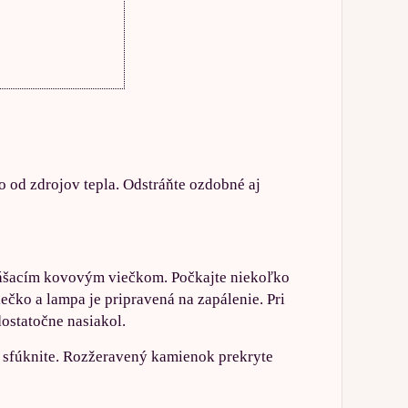
o od zdrojov tepla. Odstráňte ozdobné aj
zhášacím kovovým viečkom. Počkajte niekoľko
čko a lampa je pripravená na zapálenie. Pri
ostatočne nasiakol.
 sfúknite. Rozžeravený kamienok prekryte