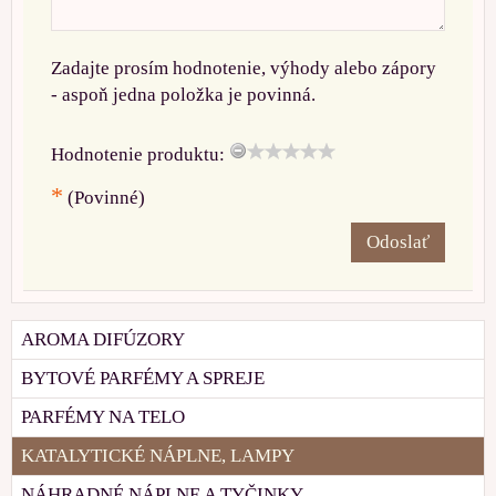
Zadajte prosím hodnotenie, výhody alebo zápory
- aspoň jedna položka je povinná.
Hodnotenie produktu:
*
(Povinné)
Odoslať
AROMA DIFÚZORY
BYTOVÉ PARFÉMY A SPREJE
PARFÉMY NA TELO
KATALYTICKÉ NÁPLNE, LAMPY
NÁHRADNÉ NÁPLNE A TYČINKY