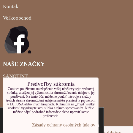
Kontakt
Veľkoobchod
NAŠE ZNAČKY
SANOTINT
Predvoľby súkromia
MIGLIORIN
Cookies používame na zlepšenie vašej návštevy tejto webovej
stránky, analýzu jej výkonnosti a zhromažďovanie údajov o jej
používaní. Na tento účel môžeme použiť nástroje a služby
LOCHERBER PLEŤOVÁ KOZMETIKA
tretích strán a zhromaždené údaje sa môžu preniesť k partnerom
v EÚ, USA alebo iných krajinách. Kliknutím na „Prijať všetky
cookies“ vyjadrujete svoj súhlas s týmto spracovaním. Nižšie
LOCHERBER TELOVÁ KOZMETIKA
Tieto internetové stránky používajú súbory
môžete nájsť podrobné informácie alebo upraviť svoje
preferencie.
cookies. Bližšie informácie o používaných
LOCHERBER MILANO
súboroch cookies a ako je možné zabrániť ich
Zásady ochrany osobných údajov
používanie nájdete na stránke s informáciami
Predvoľby súkromia
Zásady ochrany osobných údajov