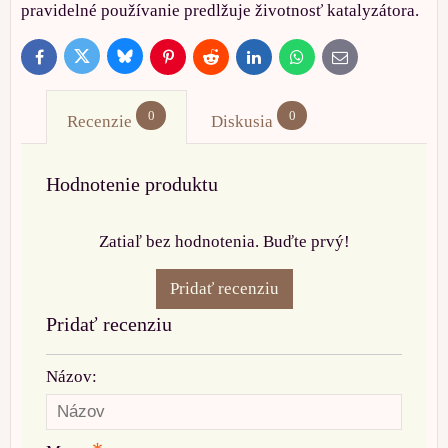
pravidelné používanie predlžuje životnosť katalyzátora.
Bluesky
Twitter
Facebook
Pinterest
Reddit
LinkedIn
WhatsApp
E-
mail
0
0
Recenzie
Diskusia
Hodnotenie produktu
Zatiaľ bez hodnotenia. Buďte prvý!
Pridať recenziu
Pridať recenziu
Názov: