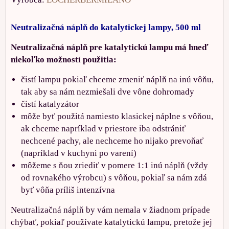
Neutralizačná náplň do katalytickej lampy, 500 ml
Neutralizačná náplň pre katalytickú lampu má hneď
niekoľko možností použitia:
čistí lampu pokiaľ chceme zmeniť náplň na inú vôňu,
tak aby sa nám nezmiešali dve vône dohromady
čistí katalyzátor
môže byť použitá namiesto klasickej náplne s vôňou,
ak chceme napríklad v priestore iba odstrániť
nechcené pachy, ale nechceme ho nijako prevoňať
(napríklad v kuchyni po varení)
môžeme s ňou zriediť v pomere 1:1 inú náplň (vždy
od rovnakého výrobcu) s vôňou, pokiaľ sa nám zdá
byť vôňa príliš intenzívna
Neutralizačná náplň by vám nemala v žiadnom prípade
chýbať, pokiaľ používate katalytickú lampu, pretože jej