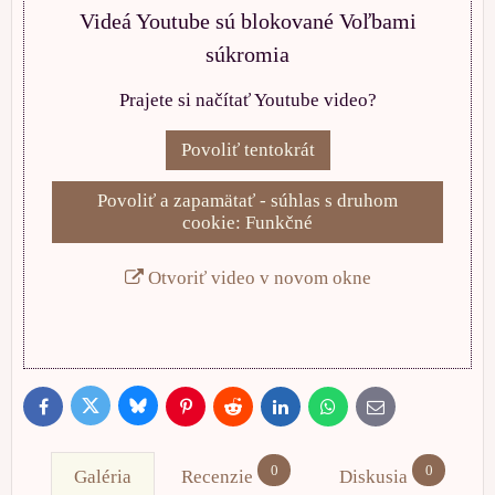
Videá Youtube sú blokované Voľbami
súkromia
Prajete si načítať Youtube video?
Povoliť tentokrát
Povoliť a zapamätať - súhlas s druhom
cookie: Funkčné
Otvoriť video v novom okne
Bluesky
Twitter
Facebook
Pinterest
Reddit
LinkedIn
WhatsApp
E-
mail
0
0
Galéria
Recenzie
Diskusia