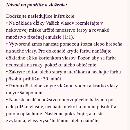
Návod na použitie a zloženie:
Dodržujte nasledujúce inštrukcie:
• Na základe dĺžky Vašich vlasov rozmiešajte v
nekovovej miske určité množstvo farby a rovnaké
množstvo fixačnej emulzie (1:1).
• Vytvorenú zmes naneste pomocou štetca alebo hrebeňa
na suché vlasy. Pre dokonalé krytie farbu nanášajte
dôkladne až ku korienkom vlasov. Pozor, aby sa farba
nedostala na ruky, pokožku alebo oblečenie.
• Zakryte fóliou alebo starým uterákom a nechajte farbu
pôsobiť približne 30 minút.
• Potom dôkladne zmyte vlažnou vodou a krátko vlasy
umyte šampónom.
• Naneste malé množstvo obnovujúceho balzamu po
celej dĺžke vlasov, nechajte niekoľko minút pôsobiť a
potom opláchnite. Následne pokračujte, ako ste
zvyknutá, vlasy vysušte fénom alebo natočte.