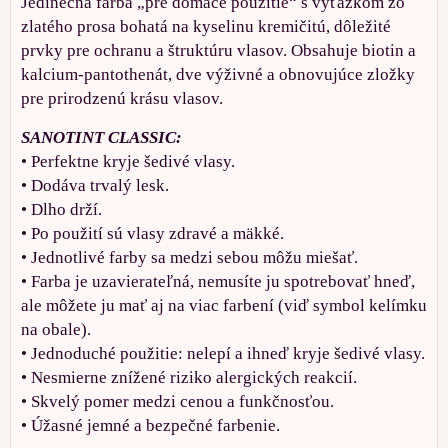
Jedinečná farba „pre domáce použitie“ s výťažkom zo
zlatého prosa bohatá na kyselinu kremičitú, dôležité
prvky pre ochranu a štruktúru vlasov. Obsahuje biotin a
kalcium-pantothenát, dve výživné a obnovujúce zložky
pre prirodzenú krásu vlasov.
SANOTINT CLASSIC:
• Perfektne kryje šedivé vlasy.
• Dodáva trvalý lesk.
• Dlho drží.
• Po použití sú vlasy zdravé a mäkké.
• Jednotlivé farby sa medzi sebou môžu miešať.
• Farba je uzavierateľná, nemusíte ju spotrebovať hneď,
ale môžete ju mať aj na viac farbení (viď symbol kelímku
na obale).
• Jednoduché použitie: nelepí a ihneď kryje šedivé vlasy.
• Nesmierne znížené riziko alergických reakcií.
• Skvelý pomer medzi cenou a funkčnosťou.
• Úžasné jemné a bezpečné farbenie.