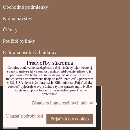
Obchodné podmienky
Kniha návštev
Články
Použité bylinky
Ochrana osobných údajov
Predvoľby súkromia
OBJEDNÁVKY
Cookies používame na zlepšenie vašej návštevy tejto webovej
stránky, analýzu jej výkonnosti a zhromažďovanie údajov o jej
používaní. Na tento účel môžeme použiť nástroje a služby
Stav objednávky
tretích strán a zhromaždené údaje sa môžu preniesť k partnerom
v EÚ, USA alebo iných krajinách. Kliknutím na „Prijať všetky
cookies“ vyjadrujete svoj súhlas s týmto spracovaním. Nižšie
Tieto internetové stránky používajú súbory
NAŠA SPOLOČNOSŤ
môžete nájsť podrobné informácie alebo upraviť svoje
preferencie.
cookies. Bližšie informácie o používaných
O nás
súboroch cookies a ako je možné zabrániť ich
Zásady ochrany osobných údajov
používanie nájdete na stránke s informáciami
Kontakt
Ukázať podrobnosti
o
ochrane oosobných údajov.
Prijať všetky cookies
Veľkoobchod
Potvrdiť