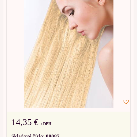
14,35 €
s DPH
Skladové číslo:
08087