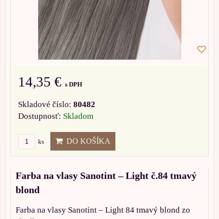
14,35 €
s DPH
Skladové číslo:
80482
Dostupnosť:
Skladom
DO KOŠÍKA
ks
Farba na vlasy Sanotint – Light č.84 tmavý
blond
Farba na vlasy Sanotint – Light 84 tmavý blond zo