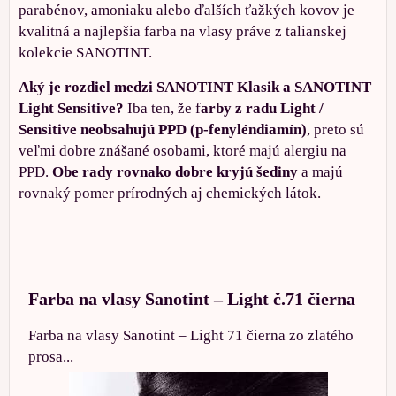
parabénov, amoniaku alebo ďalších ťažkých kovov je
kvalitná a najlepšia farba na vlasy práve z talianskej
kolekcie SANOTINT.
Aký je rozdiel medzi SANOTINT Klasik a SANOTINT
Light Sensitive?
Iba ten, že f
arby z radu Light /
Sensitive neobsahujú PPD (p-fenyléndiamín)
, preto sú
veľmi dobre znášané osobami, ktoré majú alergiu na
PPD.
Obe rady rovnako dobre kryjú šediny
a majú
rovnaký pomer prírodných aj chemických látok.
Farba na vlasy Sanotint – Light č.71 čierna
Farba na vlasy Sanotint – Light 71 čierna zo zlatého
prosa...