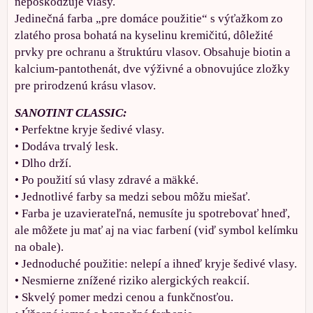
nepoškodzuje vlasy.
Jedinečná farba „pre domáce použitie“ s výťažkom zo
zlatého prosa bohatá na kyselinu kremičitú, dôležité
prvky pre ochranu a štruktúru vlasov. Obsahuje biotin a
kalcium-pantothenát, dve výživné a obnovujúce zložky
pre prirodzenú krásu vlasov.
SANOTINT CLASSIC:
• Perfektne kryje šedivé vlasy.
• Dodáva trvalý lesk.
• Dlho drží.
• Po použití sú vlasy zdravé a mäkké.
• Jednotlivé farby sa medzi sebou môžu miešať.
• Farba je uzavierateľná, nemusíte ju spotrebovať hneď,
ale môžete ju mať aj na viac farbení (viď symbol kelímku
na obale).
• Jednoduché použitie: nelepí a ihneď kryje šedivé vlasy.
• Nesmierne znížené riziko alergických reakcií.
• Skvelý pomer medzi cenou a funkčnosťou.