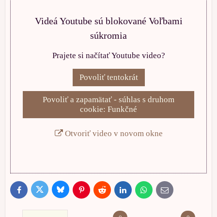
Videá Youtube sú blokované Voľbami
súkromia
Prajete si načítať Youtube video?
Povoliť tentokrát
Povoliť a zapamätať - súhlas s druhom
cookie: Funkčné
Otvoriť video v novom okne
Bluesky
Twitter
Facebook
Pinterest
Reddit
LinkedIn
WhatsApp
E-
mail