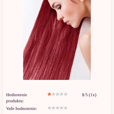
Hodnotenie
1
/
5
(
1
x)
produktu:
Vaše hodnotenie: