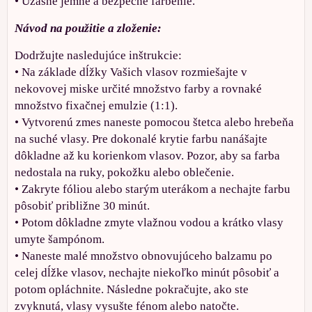
• Úžasné jemné a bezpečné farbenie.
Návod na použitie a zloženie:
Dodržujte nasledujúce inštrukcie:
• Na základe dĺžky Vašich vlasov rozmiešajte v
nekovovej miske určité množstvo farby a rovnaké
množstvo fixačnej emulzie (1:1).
• Vytvorenú zmes naneste pomocou štetca alebo hrebeňa
na suché vlasy. Pre dokonalé krytie farbu nanášajte
dôkladne až ku korienkom vlasov. Pozor, aby sa farba
nedostala na ruky, pokožku alebo oblečenie.
• Zakryte fóliou alebo starým uterákom a nechajte farbu
pôsobiť približne 30 minút.
• Potom dôkladne zmyte vlažnou vodou a krátko vlasy
umyte šampónom.
• Naneste malé množstvo obnovujúceho balzamu po
celej dĺžke vlasov, nechajte niekoľko minút pôsobiť a
potom opláchnite. Následne pokračujte, ako ste
zvyknutá, vlasy vysušte fénom alebo natočte.