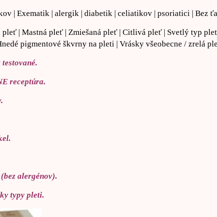
ov | Exematik | alergik | diabetik | celiatikov | psoriatici | Bez ť
pleť | Mastná pleť | Zmiešaná pleť | Citlivá pleť | Svetlý typ ple
Hnedé pigmentové škvrny na pleti | Vrásky všeobecne / zrelá pl
 testované.
receptúra.
.
kel.
(bez alergénov).
y typy pleti.