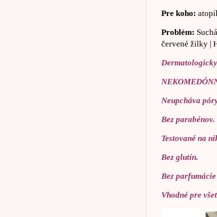
Pre koho:
atopik
Problém:
Suchá 
červené žilky | 
Dermatologicky
NEKOMEDÓNNE 
Neupcháva póry
Bez parabénov.
Testované na ni
Bez glutín.
Bez parfumácie 
Vhodné pre všetk