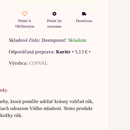
Pridať k
Pridať do
Doručenia
Obľúbeným
zoznamu
Skladové číslo:
Dostupnosť:
Skladom
Kuriér
•
5,13 €
•
Výrobca:
COSVAL
nky.
rby, ktorá pomôže udržať krásny vzhľad rúk,
očiach odrazom Vášho mladosti. Tento produkt
okožky rúk.