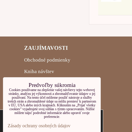
ZAUJÍMAVOSTI
Obchodné podmienky
Kniha návštev
Články
Predvoľby súkromia
Cookies používame na zlepšenie vašej návštevy tejto webovej
Použité bylinky
stránky, analýzu jej výkonnosti a zhromažďovanie údajov o jej
používaní. Na tento účel môžeme použiť nástroje a služby
tretích strán a zhromaždené údaje sa môžu preniesť k partnerom
Ochrana osobných údajov
v EÚ, USA alebo iných krajinách. Kliknutím na „Prijať všetky
cookies“ vyjadrujete svoj súhlas s týmto spracovaním. Nižšie
Tieto internetové stránky používajú súbory
môžete nájsť podrobné informácie alebo upraviť svoje
preferencie.
OBJEDNÁVKY
cookies. Bližšie informácie o používaných
Zásady ochrany osobných údajov
súboroch cookies a ako je možné zabrániť ich
Stav objednávky