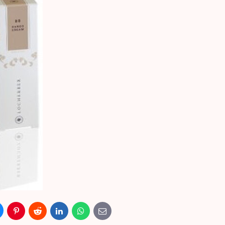
luesky
Pinterest
Reddit
LinkedIn
WhatsApp
E-
mail