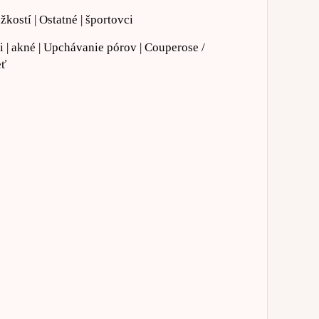
ažkostí | Ostatné | športovci
ti | akné | Upchávanie pórov | Couperose /
eť