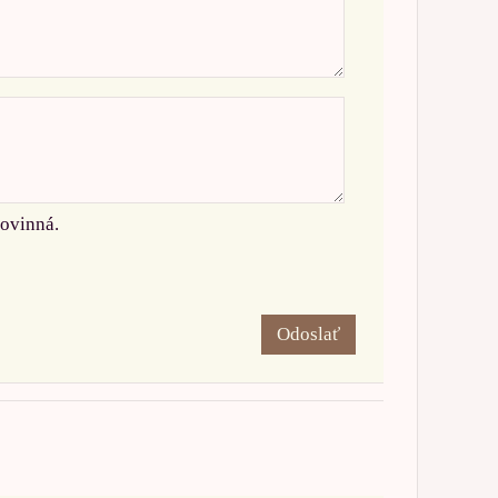
povinná.
Odoslať