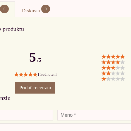
0
0
Diskusia
e produktu
5
/5
1 hodnotení
Pridať recenziu
enziu