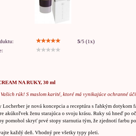
duktu:
5
/
5
(
1
x)
e:
 CREAM NA RUKY, 30 ml
 Vašich rúk! S maslom karité, ktoré má vynikajúce ochranné úči
 Locherber je nová koncepcia a receptúra s ľahkým dotykom fa
pre akúkoľvek ženu starajúca o svoju krásu. Ruky sú hneď po 
aby pomohol skryť prvé stopy starnutia tým, že zjednotí farbu p
ajte každý deň. Vhodný pre všetky typy pleti.