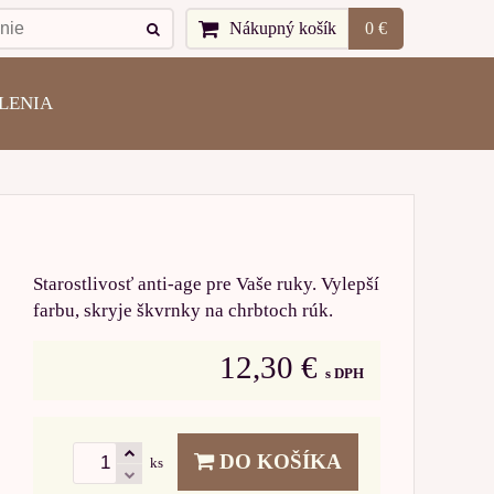
Nákupný košík
0 €
LENIA
Starostlivosť anti-age pre Vaše ruky. Vylepší
farbu, skryje škvrnky na chrbtoch rúk.
12,30 €
s DPH
DO KOŠÍKA
ks