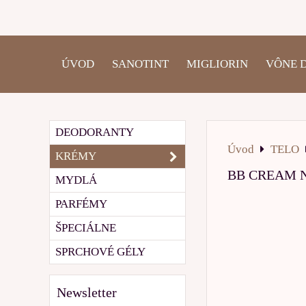
ÚVOD
SANOTINT
MIGLIORIN
VÔNE 
DEODORANTY
Úvod
TELO
KRÉMY
BB CREAM NA
MYDLÁ
PARFÉMY
ŠPECIÁLNE
SPRCHOVÉ GÉLY
Newsletter