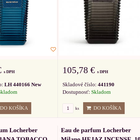
€
105,78 €
s DPH
s DPH
o:
LH 440166 New
Skladové číslo:
441190
Skladom
Dostupnosť:
Skladom
DO KOŠÍKA
DO KOŠÍKA
ks
fum Locherber
Eau de parfum Locherber
ABANA TOBACCO,
Milano HEJAZ INCENSE, 1