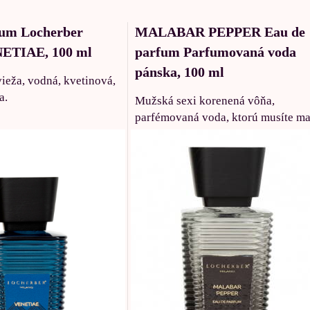
fum Locherber
MALABAR PEPPER Eau de
ETIAE, 100 ml
parfum Parfumovaná voda
pánska, 100 ml
eža, vodná, kvetinová,
a.
Mužská sexi korenená vôňa,
parfémovaná voda, ktorú musíte ma