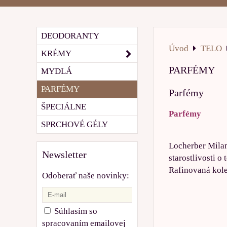
DEODORANTY
Úvod
TELO
KRÉMY
PARFÉMY
MYDLÁ
PARFÉMY
Parfémy
ŠPECIÁLNE
Parfémy
SPRCHOVÉ GÉLY
Locherber Milano
Newsletter
starostlivosti 
Rafinovaná kole
Odoberať naše novinky:
Súhlasím so
spracovaním emailovej