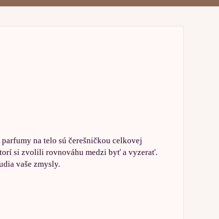
é parfumy na telo sú čerešničkou celkovej
orí si zvolili rovnováhu medzi byť a vyzerať.
udia vaše zmysly.