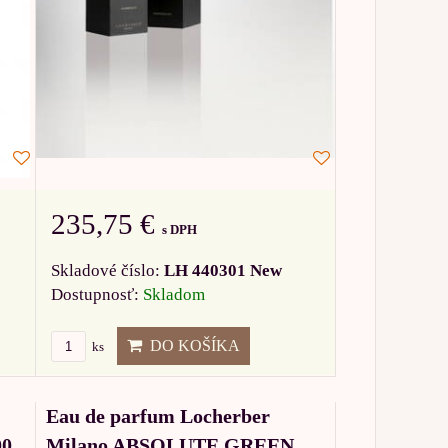
235,75 €
s DPH
Skladové číslo:
LH 440301 New
Dostupnosť:
Skladom
DO KOŠÍKA
ks
Eau de parfum Locherber
00
Milano ABSOLUTE GREEN