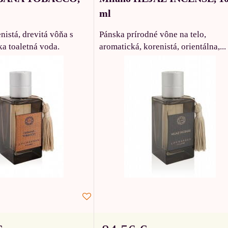
ml
istá, drevitá vôňa s
Pánska prírodné vône na telo,
a toaletná voda.
aromatická, korenistá, orientálna,...