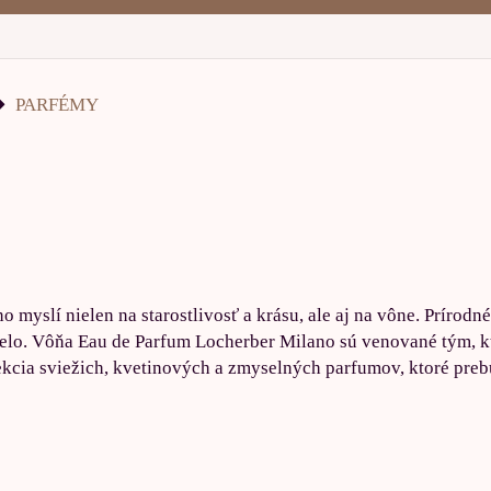
PARFÉMY
 myslí nielen na starostlivosť a krásu, ale aj na vône. Prírodn
o telo. Vôňa Eau de Parfum Locherber Milano sú venované tým, kt
kcia sviežich, kvetinových a zmyselných parfumov, ktoré preb