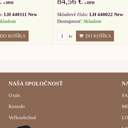
€
84,56 €
s DPH
s DPH
o:
LH 440111 New
Skladové číslo:
LH 440022 New
Skladom
Dostupnosť:
Skladom
DO KOŠÍKA
DO KOŠÍKA
ks
NAŠA SPOLOČNOSŤ
N
O nás
SA
Kontakt
MI
Veľkoobchod
LO