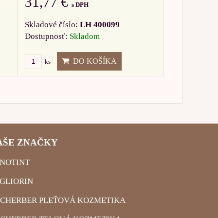
31,77 €
s DPH
Skladové číslo:
LH 400099
Dostupnosť:
Skladom
DO KOŠÍKA
ks
AŠE ZNAČKY
NOTINT
GLIORIN
CHERBER PLEŤOVÁ KOZMETIKA