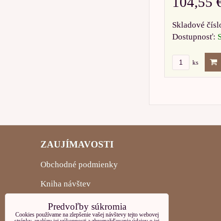
104,55 
Skladové čísl
Dostupnosť:
ks
ZAUJÍMAVOSTI
Obchodné podmienky
Kniha návštev
Články
Predvoľby súkromia
Cookies používame na zlepšenie vašej návštevy tejto webovej