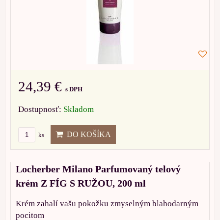
24,39 €
s DPH
Dostupnosť:
Skladom
DO KOŠÍKA
ks
Locherber Milano Parfumovaný telový
krém Z FÍG S RUŽOU, 200 ml
Krém zahalí vašu pokožku zmyselným blahodarným
pocitom