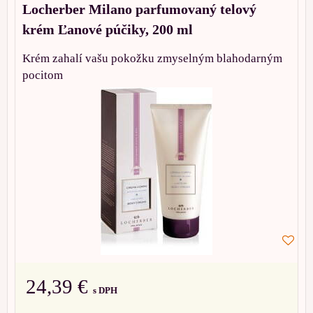
Locherber Milano parfumovaný telový
krém Ľanové púčiky, 200 ml
Krém zahalí vašu pokožku zmyselným blahodarným
pocitom
24,39 €
s DPH