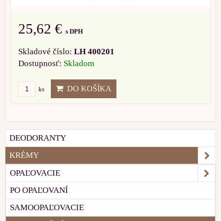
25,62 €
s DPH
Skladové číslo:
LH 400201
Dostupnosť:
Skladom
DO KOŠÍKA
ks
DEODORANTY
KRÉMY
OPAĽOVACIE
PO OPAĽOVANÍ
SAMOOPAĽOVACIE