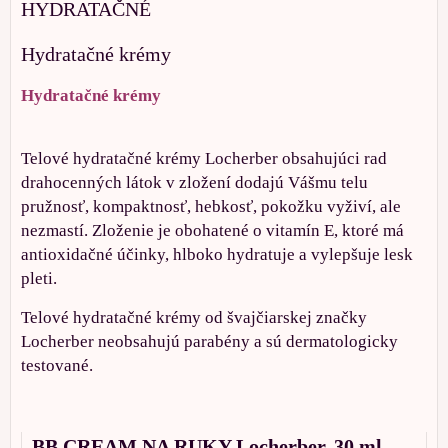
HYDRATAČNÉ
Hydratačné krémy
Hydratačné krémy
Telové hydratačné krémy Locherber obsahujúci rad
drahocenných látok v zložení dodajú Vášmu telu
pružnosť, kompaktnosť, hebkosť, pokožku vyživí, ale
nezmastí. Zloženie je obohatené o vitamín E, ktoré má
antioxidačné účinky, hlboko hydratuje a vylepšuje lesk
pleti.
Telové hydratačné krémy od švajčiarskej značky
Locherber neobsahujú parabény a sú dermatologicky
testované.
BB CREAM NA RUKY Locherber, 30 ml