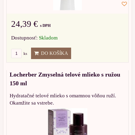
24,39 €
s DPH
Dostupnosť:
Skladom
DO KOŠÍKA
ks
Locherber Zmyselná telové mlieko s ružou
150 ml
Hydratačné telové mlieko s omamnou vôňou ruží.
Okamžite sa vstrebe.