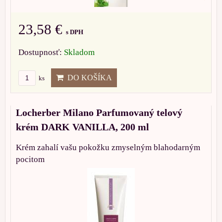
23,58 €
s DPH
Dostupnosť:
Skladom
DO KOŠÍKA
ks
Locherber Milano Parfumovaný telový
krém DARK VANILLA, 200 ml
Krém zahalí vašu pokožku zmyselným blahodarným
pocitom