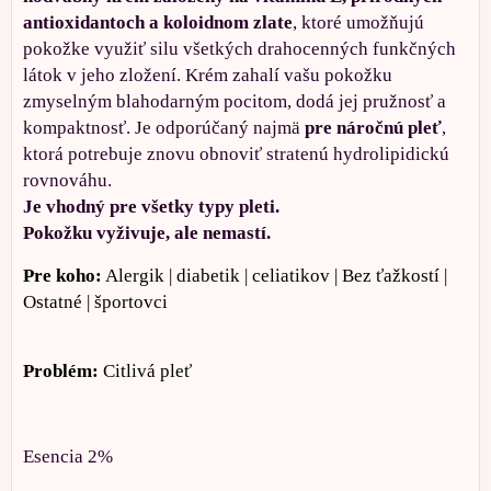
antioxidantoch a koloidnom zlate
, ktoré umožňujú
pokožke využiť silu všetkých drahocenných funkčných
látok v jeho zložení. Krém zahalí vašu pokožku
zmyselným blahodarným pocitom, dodá jej pružnosť a
kompaktnosť. Je odporúčaný najmä
pre náročnú pleť
,
ktorá potrebuje znovu obnoviť stratenú hydrolipidickú
rovnováhu.
Je vhodný pre všetky typy pleti.
Pokožku vyživuje, ale nemastí.
Pre koho:
Alergik | diabetik | celiatikov | Bez ťažkostí |
Ostatné | športovci
Problém:
Citlivá pleť
Esencia 2%