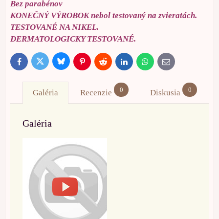
Bez parabénov
KONEČNÝ VÝROBOK nebol testovaný na zvieratách.
TESTOVANÉ NA NIKEL.
DERMATOLOGICKY TESTOVANÉ.
Bluesky
Twitter
Facebook
Pinterest
Reddit
LinkedIn
WhatsApp
E-
mail
0
0
Galéria
Recenzie
Diskusia
Galéria