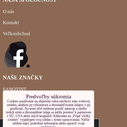
O nás
Kontakt
Veľkoobchod
NAŠE ZNAČKY
SANOTINT
Predvoľby súkromia
MIGLIORIN
Cookies používame na zlepšenie vašej návštevy tejto webovej
stránky, analýzu jej výkonnosti a zhromažďovanie údajov o jej
používaní. Na tento účel môžeme použiť nástroje a služby
LOCHERBER PLEŤOVÁ KOZMETIKA
tretích strán a zhromaždené údaje sa môžu preniesť k partnerom
v EÚ, USA alebo iných krajinách. Kliknutím na „Prijať všetky
cookies“ vyjadrujete svoj súhlas s týmto spracovaním. Nižšie
LOCHERBER TELOVÁ KOZMETIKA
Tieto internetové stránky používajú súbory
môžete nájsť podrobné informácie alebo upraviť svoje