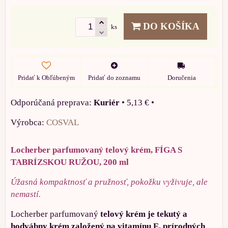
DO KOŠÍKA
ks
Pridať k Obľúbeným
Pridať do zoznamu
Doručenia
Kuriér
•
5,13 €
•
Výrobca:
COSVAL
Locherber parfumovaný telový krém, FÍGA S
TABRÍZSKOU RUŽOU, 200 ml
Úžasná kompaktnosť a pružnosť, pokožku vyživuje, ale
nemastí.
Locherber parfumovaný
telový krém je tekutý a
hodvábny krém založený na vitamínu E, prírodných