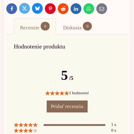
Bluesky
Twitter
Facebook
Pinterest
Reddit
LinkedIn
WhatsApp
E-
mail
0
0
Recenzie
Diskusia
Hodnotenie produktu
5
/5
1 hodnotení
Pridať recenziu
1 x
0 x