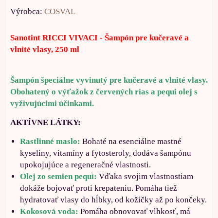
Výrobca:
COSVAL
Sanotint RICCI VIVACI - Šampón pre kučeravé a
vlnité vlasy, 250 ml
Šampón špeciálne vyvinutý pre kučeravé a vlnité vlasy.
Obohatený o výťažok z červených rias a pequi olej s
vyživujúcimi účinkami.
AKTÍVNE LÁTKY:
Rastlinné maslo:
Bohaté na esenciálne mastné
kyseliny, vitamíny a fytosteroly, dodáva šampónu
upokojujúce a regeneračné vlastnosti.
Olej zo semien pequì:
Vďaka svojim vlastnostiam
dokáže bojovať proti krepateniu. Pomáha tiež
hydratovať vlasy do hĺbky, od kožičky až po končeky.
Kokosová voda:
Pomáha obnovovať vlhkosť, má