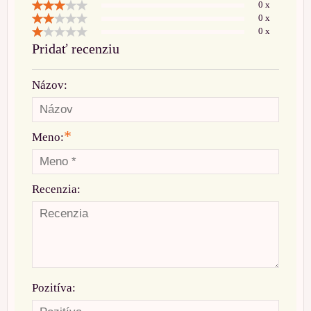
0 x
0 x
0 x
Pridať recenziu
Názov:
*
Meno:
Recenzia:
Pozitíva: