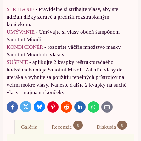
STRIHANIE
- Pravidelne si strihajte vlasy, aby ste
udržali dĺžky zdravé a predišli rozstrapkaným
končekom.
UMÝVANIE
- Umývajte si vlasy obdeň šampónom
Sanotint Mixoli.
KONDICIONÉR
- rozotrite väčšie množstvo masky
Sanotint Mixoli do vlasov.
SUŠENIE
- aplikujte 2 kvapky reštrukturačného
hodvábneho oleja Sanotint Mixoli. Zabaľte vlasy do
uteráka a vyhnite sa použitiu tepelných prístrojov na
veľmi mokré vlasy. Naneste ďalšie 2 kvapky na suché
vlasy – najmä na končeky.
Bluesky
Twitter
Facebook
Pinterest
Reddit
LinkedIn
WhatsApp
E-
mail
0
0
Galéria
Recenzie
Diskusia