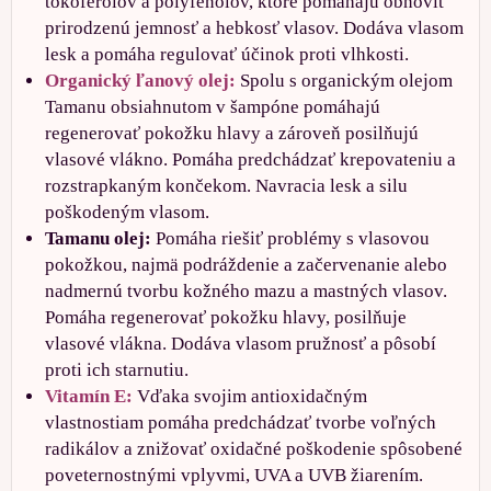
tokoferolov a polyfenolov, ktoré pomáhajú obnoviť
prirodzenú jemnosť a hebkosť vlasov. Dodáva vlasom
lesk a pomáha regulovať účinok proti vlhkosti.
Organický ľanový olej:
Spolu s organickým olejom
Tamanu obsiahnutom v šampóne pomáhajú
regenerovať pokožku hlavy a zároveň posilňujú
vlasové vlákno. Pomáha predchádzať krepovateniu a
rozstrapkaným končekom. Navracia lesk a silu
poškodeným vlasom.
Tamanu olej:
Pomáha riešiť problémy s vlasovou
pokožkou, najmä podráždenie a začervenanie alebo
nadmernú tvorbu kožného mazu a mastných vlasov.
Pomáha regenerovať pokožku hlavy, posilňuje
vlasové vlákna. Dodáva vlasom pružnosť a pôsobí
proti ich starnutiu.
Vitamín E:
Vďaka svojim antioxidačným
vlastnostiam pomáha predchádzať tvorbe voľných
radikálov a znižovať oxidačné poškodenie spôsobené
poveternostnými vplyvmi, UVA a UVB žiarením.