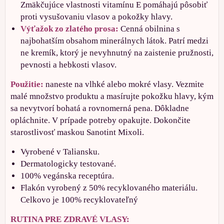
Zmäkčujúce vlastnosti vitamínu E pomáhajú pôsobiť
proti vysušovaniu vlasov a pokožky hlavy.
Výťažok zo zlatého prosa:
Cenná obilnina s
najbohatším obsahom minerálnych látok. Patrí medzi
ne kremík, ktorý je nevyhnutný na zaistenie pružnosti,
pevnosti a hebkosti vlasov.
Použitie:
naneste na vlhké alebo mokré vlasy. Vezmite
malé množstvo produktu a masírujte pokožku hlavy, kým
sa nevytvorí bohatá a rovnomerná pena. Dôkladne
opláchnite. V prípade potreby opakujte. Dokončite
starostlivosť maskou Sanotint Mixoli.
Vyrobené v Taliansku.
Dermatologicky testované.
100% vegánska receptúra.
Flakón vyrobený z 50% recyklovaného materiálu.
Celkovo je 100% recyklovateľný
RUTINA PRE ZDRAVÉ VLASY: