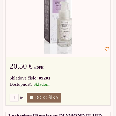
20,50 €
s DPH
Skladové číslo:
09201
Dostupnosť:
Skladom
DO KOŠÍKA
ks
Locherber Himalayan DIAMOND FLUID,