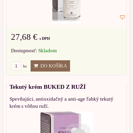
27,68 €
s DPH
Dostupnosť:
Skladom
DO KOŠÍKA
ks
Tekutý krém BUKED Z RUŽÍ
Spevňujúci, antioxidačný a anti-age ľahký tekutý
krém s vôňou ruží.