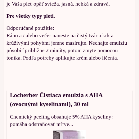
je Vaša pleť opäť svieža, jasná, hebká a zdravá.
Pre všetky typy pleti.
Odporúčané použitie:
Ráno a / alebo večer naneste na čistý tvár a krk a
krúživými pohybmi jemne masírujte. Nechajte emulziu
pôsobiť približne 2 minúty, potom zmyte pomocou
tonika. Podľa potreby aplikujte krém alebo líčenia.
Locherber Čistiaca emulzia s AHA
(ovocnými kyselinami), 30 ml
Chemický peeling obsahuje 5% AHA kyseliny:
pomáha odstraňovať mŕtve...