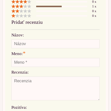
0 x
1 x
0 x
0 x
Pridať recenziu
Názov:
*
Meno:
Recenzia:
Pozitíva: