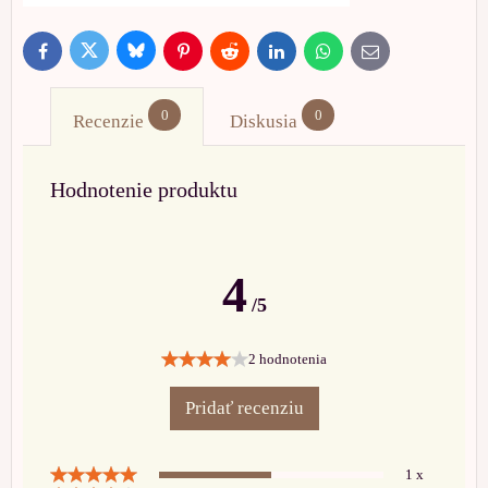
Bluesky
Twitter
Facebook
Pinterest
Reddit
LinkedIn
WhatsApp
E-
mail
0
0
Recenzie
Diskusia
Hodnotenie produktu
4
/5
2 hodnotenia
Pridať recenziu
1 x