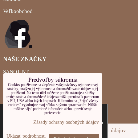
Veľkoobchod
NAŠE ZNAČKY
SANOTINT
Predvoľby súkromia
MIGLIORIN
Cookies používame na zlepšenie vašej návštevy tejto webovej
stránky, analýzu jej výkonnosti a zhromažďovanie údajov o jej
používaní. Na tento účel môžeme použiť nástroje a služby
LOCHERBER PLEŤOVÁ KOZMETIKA
tretích strán a zhromaždené údaje sa môžu preniesť k partnerom
v EÚ, USA alebo iných krajinách. Kliknutím na „Prijať všetky
cookies“ vyjadrujete svoj súhlas s týmto spracovaním. Nižšie
LOCHERBER TELOVÁ KOZMETIKA
Tieto internetové stránky používajú súbory
môžete nájsť podrobné informácie alebo upraviť svoje
preferencie.
cookies. Bližšie informácie o používaných
LOCHERBER MILANO
súboroch cookies a ako je možné zabrániť ich
Zásady ochrany osobných údajov
používanie nájdete na stránke s informáciami
Predvoľby súkromia
Zásady ochrany osobných údajov
Ukázať podrobnosti
o
ochrane oosobných údajov.