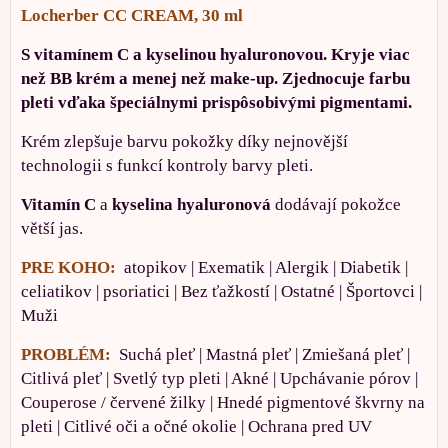
Locherber CC CREAM, 30 ml
S vitamínem C a kyselinou hyaluronovou. Kryje viac
než BB krém a menej než make-up. Zjednocuje farbu
pleti vďaka špeciálnymi prispôsobivými pigmentami.
Krém zlepšuje barvu pokožky díky nejnovější
technologii s funkcí kontroly barvy pleti.
Vitamín C
a
kyselina hyaluronová
dodávají pokožce
větší jas.
PRE KOHO:
atopikov | Exematik | Alergik | Diabetik |
celiatikov | psoriatici | Bez ťažkostí | Ostatné | Športovci |
Muži
PROBLÉM:
Suchá pleť | Mastná pleť | Zmiešaná pleť |
Citlivá pleť | Svetlý typ pleti | Akné | Upchávanie pórov |
Couperose / červené žilky | Hnedé pigmentové škvrny na
pleti | Citlivé oči a očné okolie | Ochrana pred UV