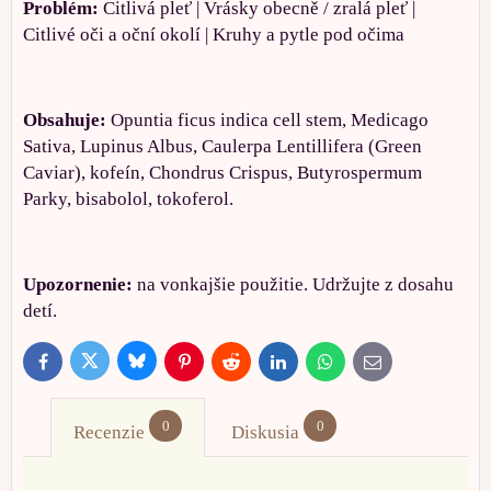
Problém:
Citlivá pleť | Vrásky obecně / zralá pleť |
Citlivé oči a oční okolí | Kruhy a pytle pod očima
Obsahuje:
Opuntia ficus indica cell stem, Medicago
Sativa, Lupinus Albus, Caulerpa Lentillifera (Green
Caviar), kofeín, Chondrus Crispus, Butyrospermum
Parky, bisabolol, tokoferol.
Upozornenie:
na vonkajšie použitie. Udržujte z dosahu
detí.
Bluesky
Twitter
Facebook
Pinterest
Reddit
LinkedIn
WhatsApp
E-
mail
0
0
Recenzie
Diskusia