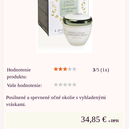
Hodnotenie
3
/
5
(
1
x)
produktu:
Vaše hodnotenie:
Posilnené a spevnené očné okolie s vyhladenými
vráskami.
34,85 €
s DPH